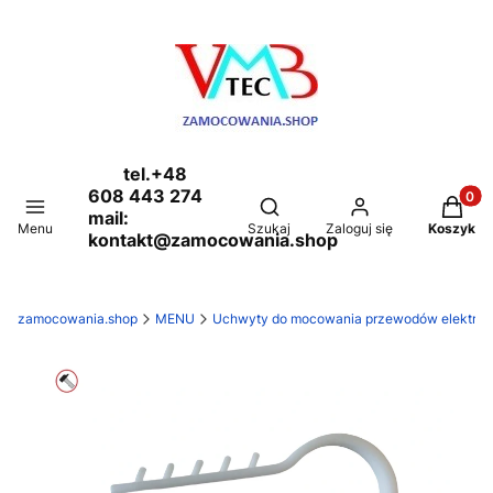
tel.+48
608 443 274
Produkt
Otwórz wyszukiwarkę
mail:
Menu
Szukaj
Zaloguj się
Koszyk
kontakt@zamocowania.shop
zamocowania.shop
MENU
Uchwyty do mocowania przewodów elektryczn