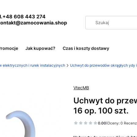
+48 608 443 274
 kontakt@zamocowania.shop
Promocje
Jak kupować?
Czas i koszty dostawy
lektrycznych i rurek instalacyjnych
Uchwyt do przewodów okrągłych ydy i
VtecMB
Uchwyt do przew
16 op. 100 szt.
0.00
(Oceny: 0 Recenzj