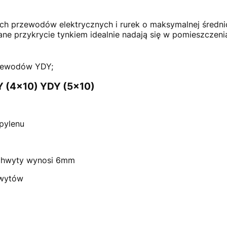
ch przewodów elektrycznych i rurek o maksymalnej śred
ane przykrycie tynkiem idealnie nadają się w pomieszczeni
h.
zewodów YDY;
Y (4x10) YDY (5x10)
pylenu
uchwyty wynosi 6mm
hwytów