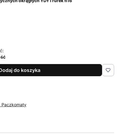
cznych okrągłych YDY i rurek fi16
ć:
ość
Dodaj do koszyka
n Paczkomaty