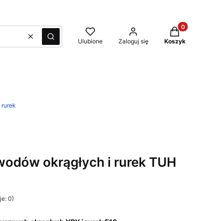
Produkty w kos
Wyczyść
Szukaj
Ulubione
Zaloguj się
Koszyk
 rurek
odów okrągłych i rurek TUH
e: 0)