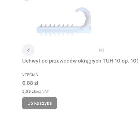
Uchwyt do przewodów okrągłych TUH 10 op. 100
PRODUCENT
VTECMB
Cena
6,88 zł
Cena
5,59 zł
bez VAT
Do koszyka