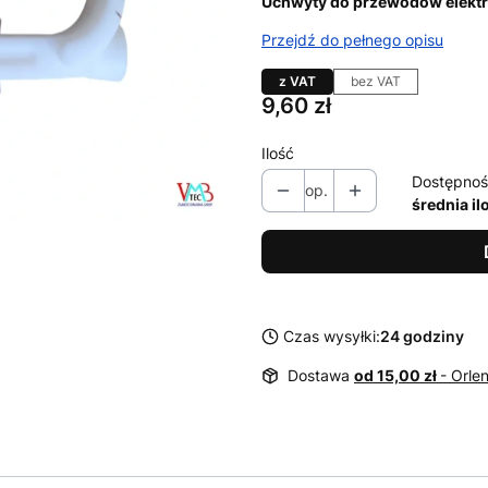
Uchwyty do przewodów elektry
Przejdź do pełnego opisu
z VAT
bez VAT
Cena
9,60 zł
Ilość
Dostępnoś
op.
średnia il
Czas wysyłki:
24 godziny
Dostawa
od 15,00 zł
- Orle