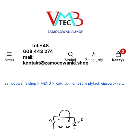
tel.+48
608 443 274
Produkt
Otwórz wyszukiwarkę
mail:
Menu
Szukaj
Zaloguj się
Koszyk
kontakt@zamocowania.shop
zamocowania.shop
MENU
Kołki do montażu w płytach gipsowo-karton