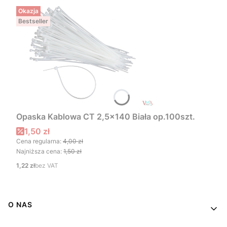
Okazja
Bestseller
Opaska Kablowa CT 2,5x140 Biała op.100szt.
Cena promocyjna
1,50 zł
Cena regularna:
4,00 zł
Najniższa cena:
1,50 zł
Cena
1,22 zł
bez VAT
Linki w stopce
O NAS