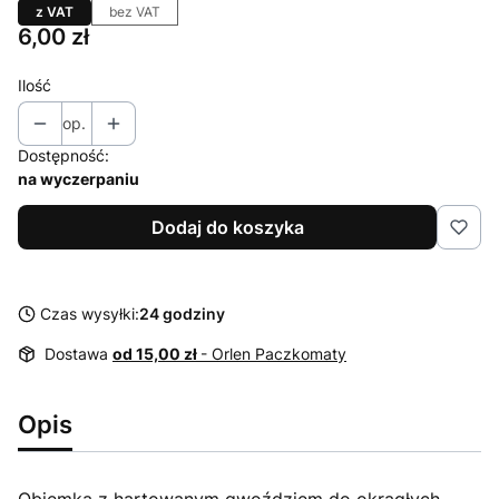
z VAT
bez VAT
Cena
6,00 zł
Ilość
op.
Dostępność:
na wyczerpaniu
Dodaj do koszyka
Czas wysyłki:
24 godziny
Dostawa
od 15,00 zł
- Orlen Paczkomaty
Opis
Objemka z hartowanym gwoździem do okrągłych