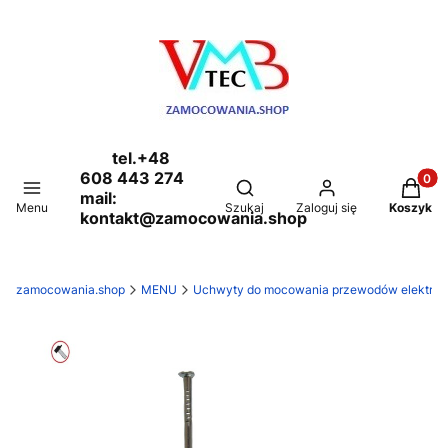
tel.+48
608 443 274
Produkt
Otwórz wyszukiwarkę
mail:
Menu
Szukaj
Zaloguj się
Koszyk
kontakt@zamocowania.shop
zamocowania.shop
MENU
Uchwyty do mocowania przewodów elektryczn