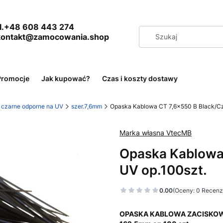
+48 608 443 274
 kontakt@zamocowania.shop
Promocje
Jak kupować?
Czas i koszty dostawy
e czarne odporne na UV
szer.7,6mm
Opaska Kablowa CT 7,6x550 B Black/Cz
Marka własna VtecMB
Opaska Kablowa
UV op.100szt.
0.00
(Oceny: 0 Recenzj
OPASKA KABLOWA ZACISKOWA 