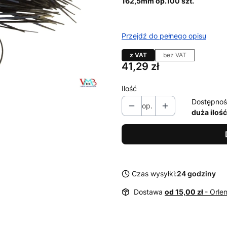
162,5mm op.100 szt.
Przejdź do pełnego opisu
z VAT
bez VAT
Cena
41,29 zł
Ilość
Dostępnoś
op.
duża ilość
Czas wysyłki:
24 godziny
Dostawa
od 15,00 zł
- Orle