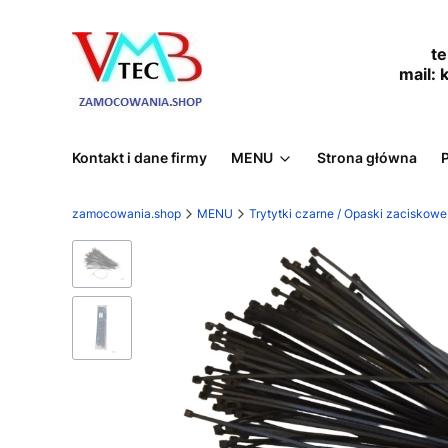
tel.
mail:
Kontakt i dane firmy
MENU
Strona główna
zamocowania.shop
MENU
Trytytki czarne / Opaski zaciskow