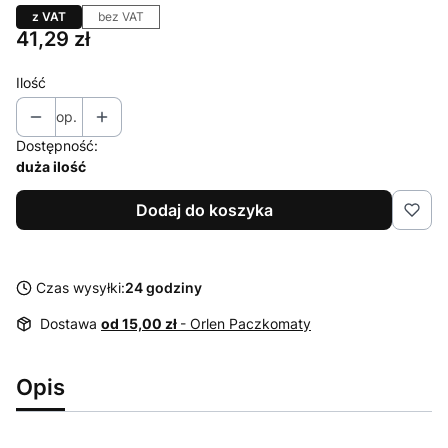
z VAT
bez VAT
Cena
41,29 zł
Ilość
op.
Dostępność:
duża ilość
Dodaj do koszyka
Czas wysyłki:
24 godziny
Dostawa
od 15,00 zł
- Orlen Paczkomaty
Opis