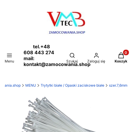
tel.+48
608 443 274
Produkt
Otwórz wyszukiwarkę
mail:
Menu
Szukaj
Zaloguj się
Koszyk
kontakt@zamocowania.shop
owania.shop
MENU
Trytytki białe / Opaski zaciskowe białe
szer.7,6mm