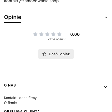
kontakt@zamocowania.shop
Opinie
0.00
Liczba ocen: 0
Oceń i opisz
Linki w stopce
O NAS
Kontakt i dane firmy
O firmie
OBSŁUGA KLIENTA