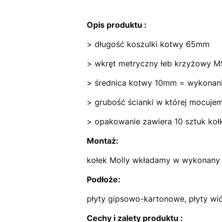
Opis produktu :
> długość koszulki kotwy 65mm
> wkręt metryczny łeb krzyżowy 
> średnica kotwy 10mm = wykonan
> grubość ścianki w której mocu
> opakowanie zaw
Montaż:
kołek Molly wkładamy w wykonany 
Podłoże:
płyty gipsowo-kartonowe, płyty wió
Cechy i zalety produktu :