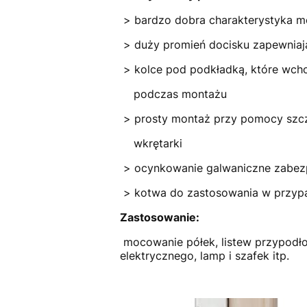
> bardzo dobra
> duży promień docis
> kolce pod podkładką, które w
podcz
> prosty montaż przy pomocy 
wkr
> ocynkowanie galwan
> kotwa do zastosowania w przyp
Zastosowanie:
mocowanie półek, listew przypodło
elektrycznego, lamp i szafek itp.