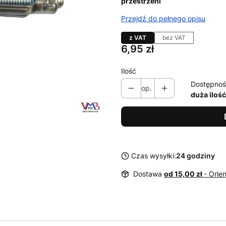
przestrzeni
Przejdź do pełnego opisu
z VAT
bez VAT
Cena
6,95 zł
Ilość
Dostępnoś
op.
duża ilość
Czas wysyłki:
24 godziny
Dostawa
od 15,00 zł
- Orle