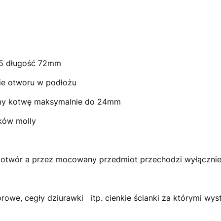
M5 długość 72mm
ie otworu w podłożu
jemy kotwę maksymalnie do 24mm
iera 10 sztuk kołków molly
otwór a przez mocowany przedmiot przechodzi wyłącznie
rowe, cegły dziurawki itp. cienkie ścianki za którymi wyst