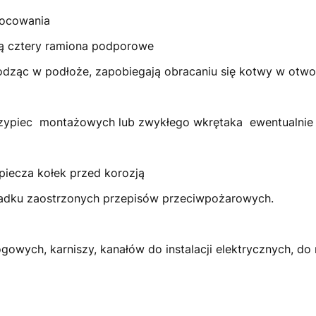
 charakterystyka mocowan
ku zapewniają cztery ramiona podpo
chodząc w podłoże, zapobiegają obracaniu się kotwy 
as montaż
szczypiec montażowych lub zwykłego wkrętaka ew
ętark
iczne zabezpiecza kołek przed kor
adku zaostrzonych przepisów przeciwpożarowych.
gowych, karniszy, kanałów do instalacji elektrycznych, d