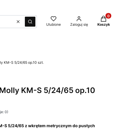
Produkty w kos
Wyczyść
Szukaj
Ulubione
Zaloguj się
Koszyk
y KM-S 5/24/65 op.10 szt.
Molly KM-S 5/24/65 op.10
e: 0)
M-S 5/24/65 z wkrętem metrycznym do pustych