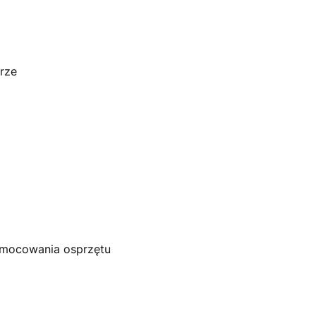
ia
rowe
w otworze
u
entualnie
i
ozją
o mocowania osprzętu