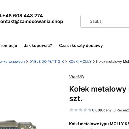
+48 608 443 274
 kontakt@zamocowania.shop
Promocje
Jak kupować?
Czas i koszty dostawy
wo-kartonowych
DYBLE DO PŁYT G_K
KOŁKI MOLLY
Kołek metalowy Moll
VtecMB
Kołek metalowy 
szt.
0.00
(Oceny: 0 Recenzj
Kołki metalowe typu MOLLY K