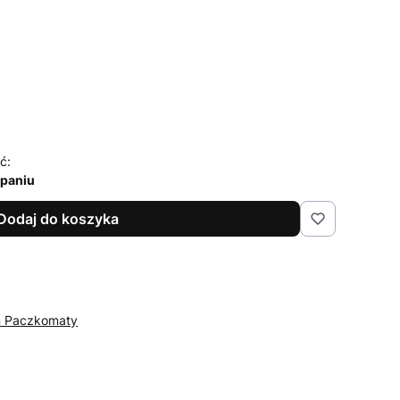
ć:
rpaniu
Dodaj do koszyka
n Paczkomaty