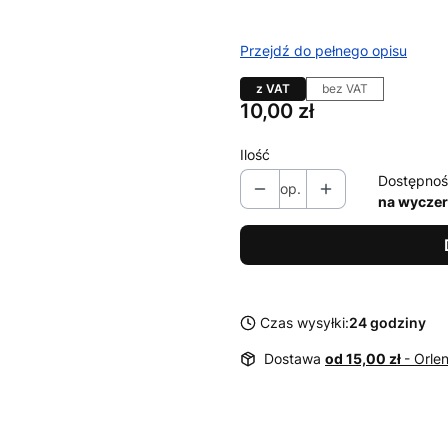
Przejdź do pełnego opisu
z VAT
bez VAT
Cena
10,00 zł
Ilość
Dostępnoś
op.
na wycze
Czas wysyłki:
24 godziny
Dostawa
od 15,00 zł
- Orle