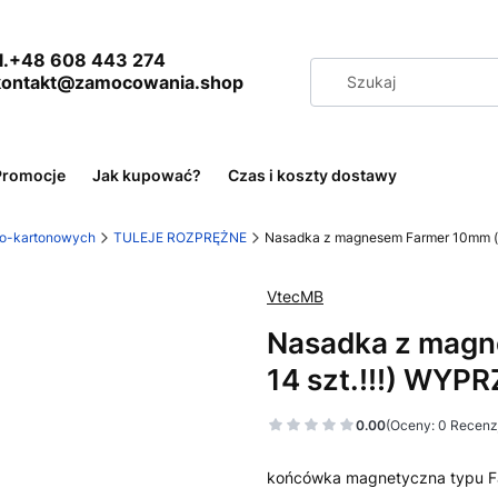
+48 608 443 274
 kontakt@zamocowania.shop
Promocje
Jak kupować?
Czas i koszty dostawy
wo-kartonowych
TULEJE ROZPRĘŻNE
Nasadka z magnesem Farmer 10mm (ce
VtecMB
Nasadka z magn
14 szt.!!!) WYPR
0.00
(Oceny: 0 Recenzj
końcówka magnetyczna typu Fa