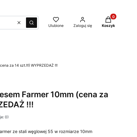
Produkty w kos
Wyczyść
Szukaj
Ulubione
Zaloguj się
Koszyk
na za 14 szt.!!!) WYPRZEDAŻ !!!
esem Farmer 10mm (cena za
ZEDAŻ !!!
e: 0)
rmer ze stali węglowej 55 w rozmiarze 10mm