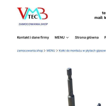
tel.
mail:
Kontakt i dane firmy
MENU
Strona główna
zamocowania.shop
MENU
Kołki do montażu w płytach gipso