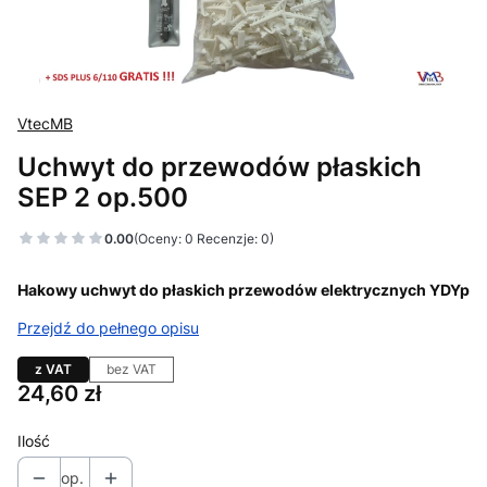
VtecMB
Uchwyt do przewodów płaskich
SEP 2 op.500
0.00
(Oceny: 0 Recenzje: 0)
Hakowy uchwyt do płaskich przewodów elektrycznych YDYp
Przejdź do pełnego opisu
z VAT
bez VAT
Cena
24,60 zł
Ilość
op.