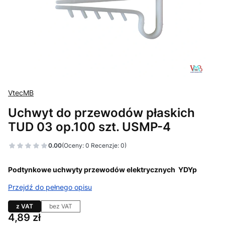
VtecMB
Uchwyt do przewodów płaskich
TUD 03 op.100 szt. USMP-4
0.00
(Oceny: 0 Recenzje: 0)
Podtynkowe uchwyty przewodów elektrycznych YDYp
Przejdź do pełnego opisu
z VAT
bez VAT
Cena
4,89 zł