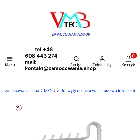
tel.+48
608 443 274
Produkt
Otwórz wyszukiwarkę
mail:
Menu
Szukaj
Zaloguj się
Koszyk
kontakt@zamocowania.shop
zamocowania.shop
MENU
Uchwyty do mocowania przewodów elektryczn