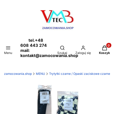
tel.+48
608 443 274
Produkt
Otwórz wyszukiwarkę
mail:
Menu
Szukaj
Zaloguj się
Koszyk
kontakt@zamocowania.shop
zamocowania.shop
MENU
Trytytki czarne / Opaski zaciskowe czarne o