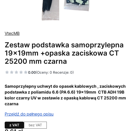
VtecMB
Zestaw podstawka samoprzylepna
19x19mm +opaska zaciskowa CT
25200 mm czarna
0.00
(Oceny: 0 Recenzje: 0)
Samoprzylepny uchwyt do opasek kablowych , zaciskowych
podstawka z poliamidu 6.6 (PA 6.6) 19x19mm CTB ADH 19B
kolor czarny UV w zestawie z opaską kablową CT 25200 mm
czarna
Przejdź do pełnego opisu
z VAT
bez VAT