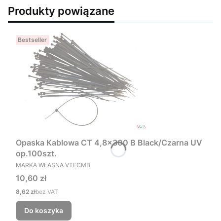
Produkty powiązane
Bestseller
Opaska Kablowa CT 4,8x300 B Black/Czarna UV
op.100szt.
PRODUCENT
MARKA WŁASNA VTECMB
Cena
10,60 zł
Cena
8,62 zł
bez VAT
Do koszyka