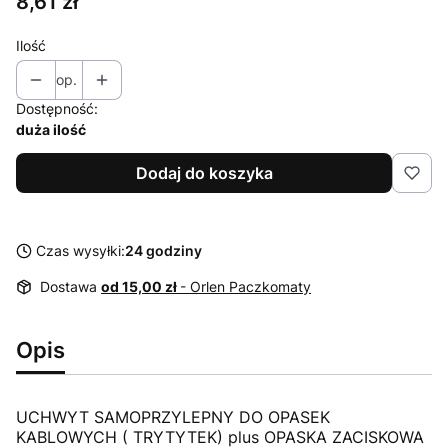
Cena
8,61 zł
Ilość
op.
Dostępność:
duża ilość
Dodaj do koszyka
Czas wysyłki:
24 godziny
Dostawa
od 15,00 zł
- Orlen Paczkomaty
Opis
UCHWYT SAMOPRZYLEPNY DO OPASEK
KABLOWYCH ( TRYTYTEK) plus OPASKA ZACISKOWA