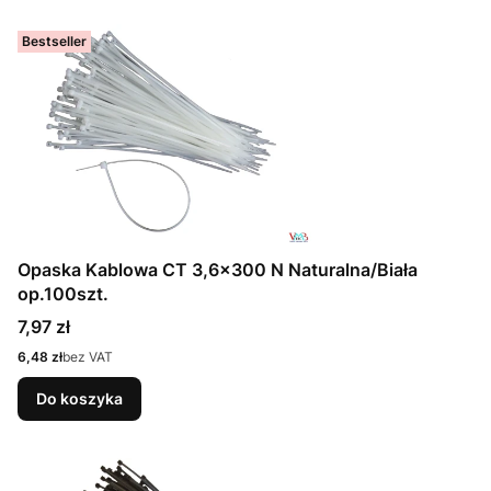
Bestseller
Opaska Kablowa CT 3,6x300 N Naturalna/Biała
op.100szt.
Cena
7,97 zł
Cena
6,48 zł
bez VAT
Do koszyka