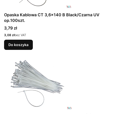
Opaska Kablowa CT 3,6x140 B Black/Czarna UV
op.100szt.
Cena
3,79 zł
Cena
3,08 zł
bez VAT
Do koszyka