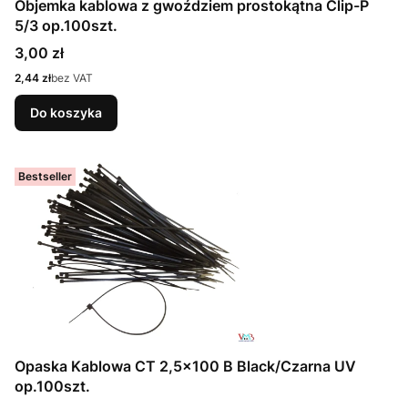
Objemka kablowa z gwoździem prostokątna Clip-P
5/3 op.100szt.
Cena
3,00 zł
Cena
2,44 zł
bez VAT
Do koszyka
Bestseller
Opaska Kablowa CT 2,5x100 B Black/Czarna UV
op.100szt.