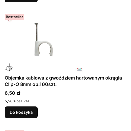
Bestseller
Objemka kablowa z gwoździem hartowanym okrągła
Clip-O 8mm op.100szt.
Cena
6,50 zł
Cena
5,28 zł
bez VAT
Do koszyka