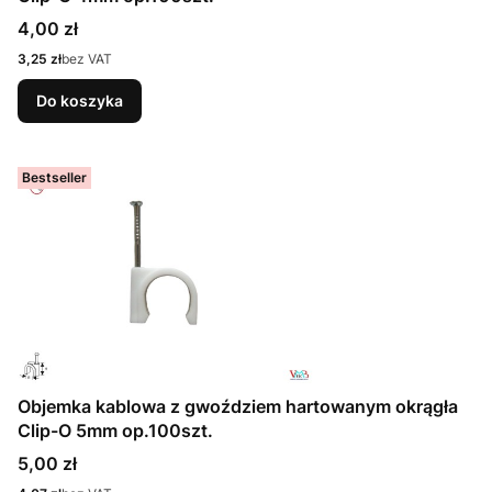
Cena
4,00 zł
Cena
3,25 zł
bez VAT
Do koszyka
Bestseller
Objemka kablowa z gwoździem hartowanym okrągła
Clip-O 5mm op.100szt.
Cena
5,00 zł