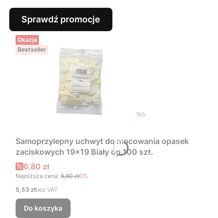
Sprawdź promocje
Okazja
Bestseller
Samoprzylepny uchwyt do mocowania opasek
zaciskowych 19x19 Biały op.100 szt.
Cena promocyjna
6,80 zł
Najniższa cena:
6,80 zł
0%
Cena
5,53 zł
bez VAT
Do koszyka