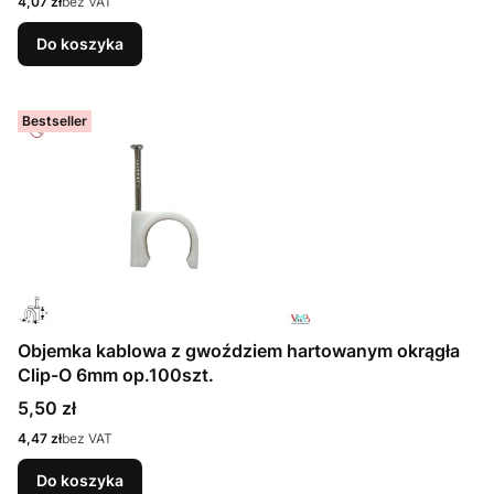
Cena
4,07 zł
bez VAT
Do koszyka
Bestseller
Objemka kablowa z gwoździem hartowanym okrągła
Clip-O 6mm op.100szt.
Cena
5,50 zł
Cena
4,47 zł
bez VAT
Do koszyka