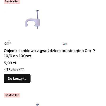
Bestseller
Objemka kablowa z gwoździem prostokątna Cip-P
10/6 op.100szt.
Cena
5,99 zł
Cena
4,87 zł
bez VAT
Do koszyka
Bestseller