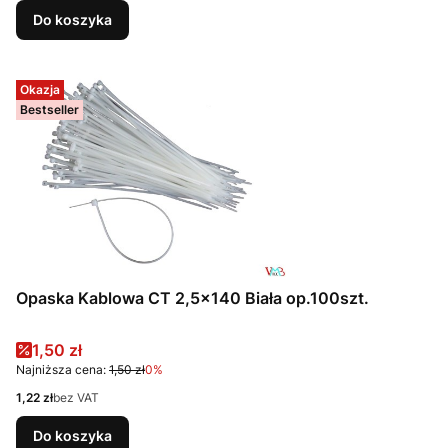
Do koszyka
Okazja
Bestseller
Opaska Kablowa CT 2,5x140 Biała op.100szt.
Cena promocyjna
1,50 zł
Najniższa cena:
1,50 zł
0%
Cena
1,22 zł
bez VAT
Do koszyka