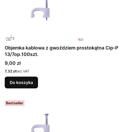
Objemka kablowa z gwoździem prostokątna Cip-P
13/7op.100szt.
Cena
9,00 zł
Cena
7,32 zł
bez VAT
Do koszyka
Bestseller