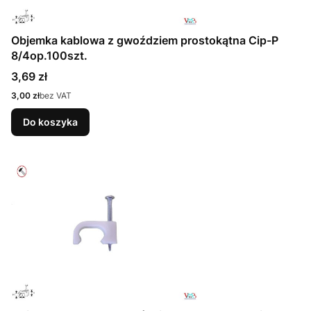
Objemka kablowa z gwoździem prostokątna Cip-P
8/4op.100szt.
Cena
3,69 zł
Cena
3,00 zł
bez VAT
Do koszyka