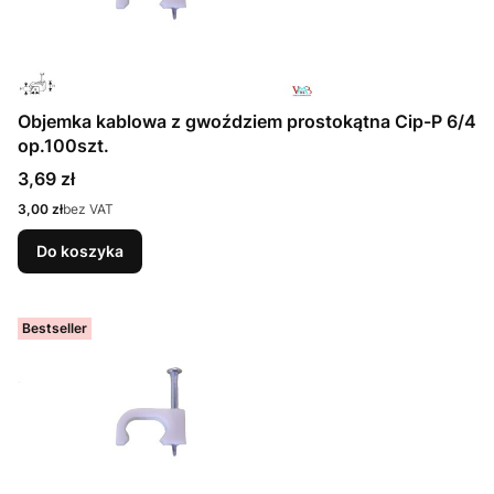
Objemka kablowa z gwoździem prostokątna Cip-P 6/4
op.100szt.
Cena
3,69 zł
Cena
3,00 zł
bez VAT
Do koszyka
Bestseller