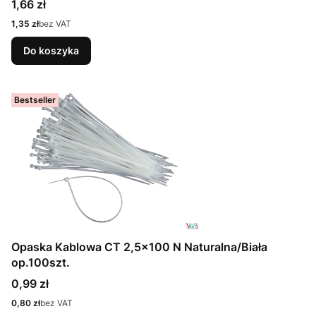
Cena
1,66 zł
Cena
1,35 zł
bez VAT
Do koszyka
Bestseller
Opaska Kablowa CT 2,5x100 N Naturalna/Biała
op.100szt.
Cena
0,99 zł
Cena
0,80 zł
bez VAT