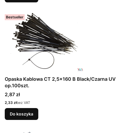
Bestseller
Opaska Kablowa CT 2,5x160 B Black/Czarna UV
op.100szt.
Cena
2,87 zł
Cena
2,33 zł
bez VAT
Do koszyka