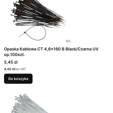
Opaska Kablowa CT 4,6x160 B Black/Czarna UV
op.100szt.
Cena
5,45 zł
Cena
4,43 zł
bez VAT
Do koszyka