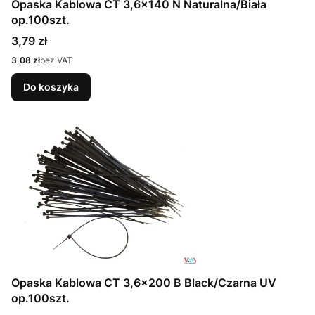
Opaska Kablowa CT 3,6x140 N Naturalna/Biała
op.100szt.
Cena
3,79 zł
Cena
3,08 zł
bez VAT
Do koszyka
Opaska Kablowa CT 3,6x200 B Black/Czarna UV
op.100szt.