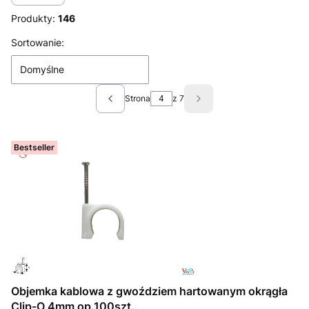
Produkty:
146
Lista produktów
Sortowanie:
Domyślne
Strona
z 7
Poprzednie produkty
Następne produkty
Bestseller
Objemka kablowa z gwoździem hartowanym okrągła
Clip-O 4mm op.100szt.