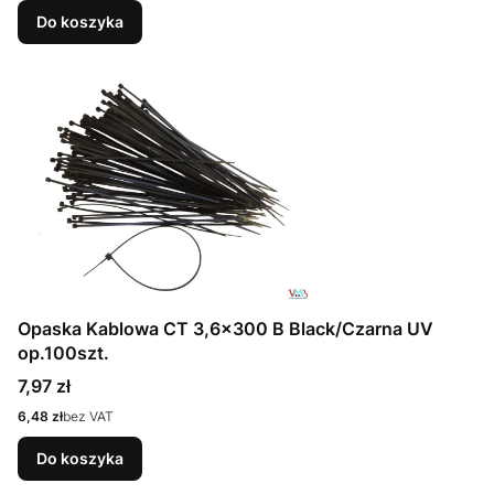
Do koszyka
Opaska Kablowa CT 3,6x300 B Black/Czarna UV
op.100szt.
Cena
7,97 zł
Cena
6,48 zł
bez VAT
Do koszyka