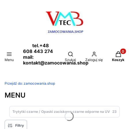
tel.+48
608 443 274
Produkt
Otwórz wyszukiwarkę
mail:
Menu
Szukaj
Zaloguj się
Koszyk
kontakt@zamocowania.shop
Przejdź do:
zamocowania.shop
MENU
Trytytki czarne / Opaski zaciskowe czarne odporne na UV
23
Filtry