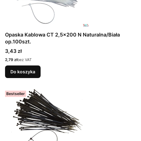
Opaska Kablowa CT 2,5x200 N Naturalna/Biała
op.100szt.
Cena
3,43 zł
Cena
2,79 zł
bez VAT
Do koszyka
Bestseller