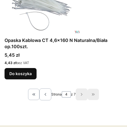
Opaska Kablowa CT 4,6x160 N Naturalna/Biała
op.100szt.
Cena
5,45 zł
Cena
4,43 zł
bez VAT
Do koszyka
Strona
z 7
Wróć do pierwszej strony z produktami
Przejdź do ostatn