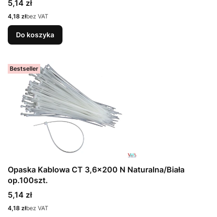
Cena
5,14 zł
Cena
4,18 zł
bez VAT
Do koszyka
Bestseller
Opaska Kablowa CT 3,6x200 N Naturalna/Biała
op.100szt.
Cena
5,14 zł
Cena
4,18 zł
bez VAT