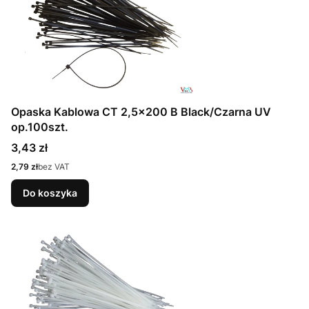
Opaska Kablowa CT 2,5x200 B Black/Czarna UV
op.100szt.
Cena
3,43 zł
Cena
2,79 zł
bez VAT
Do koszyka