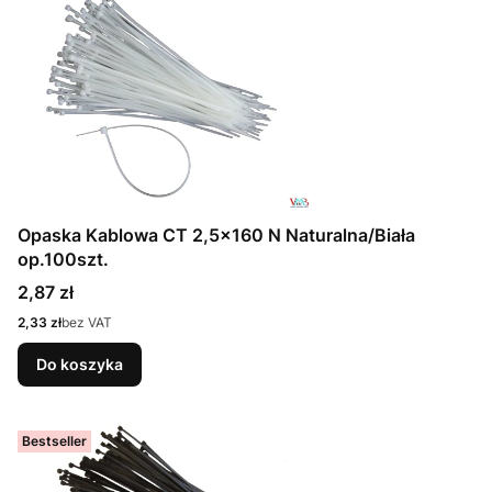
Opaska Kablowa CT 2,5x160 N Naturalna/Biała
op.100szt.
Cena
2,87 zł
Cena
2,33 zł
bez VAT
Do koszyka
Bestseller