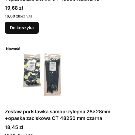
Cena
19,68 zł
Cena
16,00 zł
bez VAT
Do koszyka
Nowość
Zestaw podstawka samoprzylepna 28x28mm
+opaska zaciskowa CT 48250 mm czarna
Cena
18,45 zł