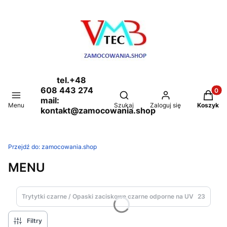
tel.+48
608 443 274
Produkt
Otwórz wyszukiwarkę
mail:
Menu
Szukaj
Zaloguj się
Koszyk
kontakt@zamocowania.shop
Przejdź do:
zamocowania.shop
MENU
Trytytki czarne / Opaski zaciskowe czarne odporne na UV
23
Filtry