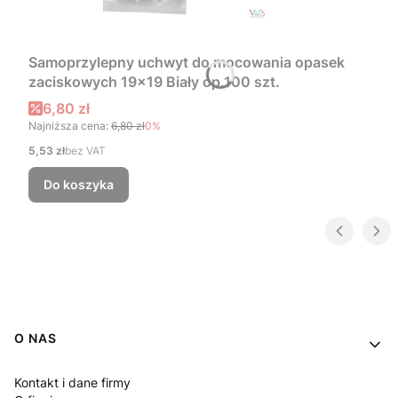
Samoprzylepny uchwyt do mocowania opasek
zaciskowych 19x19 Biały op.100 szt.
Cena promocyjna
6,80 zł
Najniższa cena:
6,80 zł
0%
Cena
5,53 zł
bez VAT
Do koszyka
Linki w stopce
O NAS
Kontakt i dane firmy