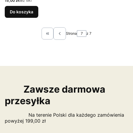
Cena
15,00 zł
bez VAT
Do koszyka
Strona
z 7
Wróć do pierwszej strony z produktami
Zawsze darmowa
przesyłka
Na terenie Polski dla każdego zamówienia
powyżej 199,00 zł