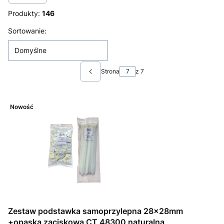
Produkty:
146
Lista produktów
Sortowanie:
Domyślne
Strona
z 7
Poprzednie produkty
Nowość
Zestaw podstawka samoprzylepna 28x28mm
+opaska zaciskowa CT 48300 naturalna