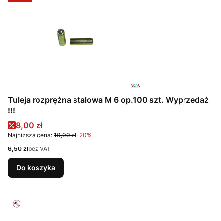
Tuleja rozprężna stalowa M 6 op.100 szt. Wyprzedaż
!!!
Cena promocyjna
8,00 zł
Najniższa cena:
10,00 zł
-20%
Cena
6,50 zł
bez VAT
Do koszyka