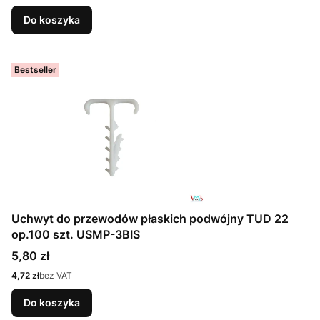
Do koszyka
Bestseller
Uchwyt do przewodów płaskich podwójny TUD 22
op.100 szt. USMP-3BIS
Cena
5,80 zł
Cena
4,72 zł
bez VAT
Do koszyka