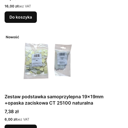
Cena
16,00 zł
bez VAT
Do koszyka
Nowość
Zestaw podstawka samoprzylepna 19x19mm
+opaska zaciskowa CT 25100 naturalna
Cena
7,38 zł
Cena
6,00 zł
bez VAT