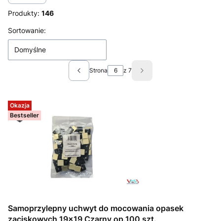
Produkty:
146
Lista produktów
Sortowanie:
Domyślne
Strona
z 7
Poprzednie produkty
Następne produkty
Okazja
Bestseller
Samoprzylepny uchwyt do mocowania opasek
zaciskowych 19x19 Czarny op.100 szt.