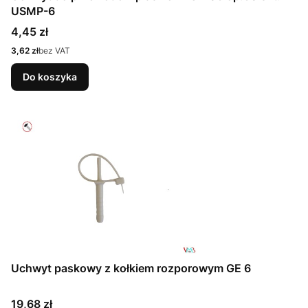
USMP-6
Cena
4,45 zł
Cena
3,62 zł
bez VAT
Do koszyka
Uchwyt paskowy z kołkiem rozporowym GE 6
Cena
19,68 zł