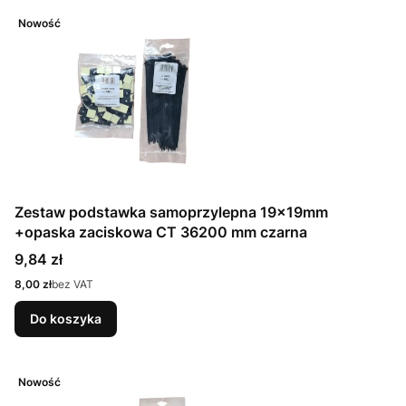
Nowość
Zestaw podstawka samoprzylepna 19x19mm
+opaska zaciskowa CT 36200 mm czarna
Cena
9,84 zł
Cena
8,00 zł
bez VAT
Do koszyka
Nowość