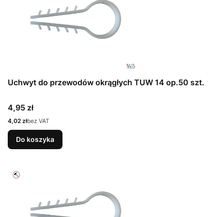
Uchwyt do przewodów okrągłych TUW 14 op.50 szt.
Cena
4,95 zł
Cena
4,02 zł
bez VAT
Do koszyka