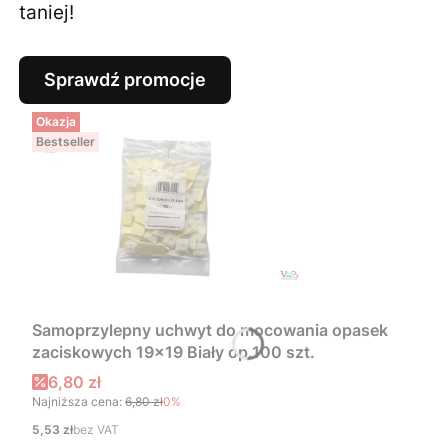
taniej!
Sprawdź promocje
Okazja
Bestseller
Samoprzylepny uchwyt do mocowania opasek
zaciskowych 19x19 Biały op.100 szt.
Cena promocyjna
6,80 zł
Najniższa cena:
6,80 zł
0%
Cena
5,53 zł
bez VAT