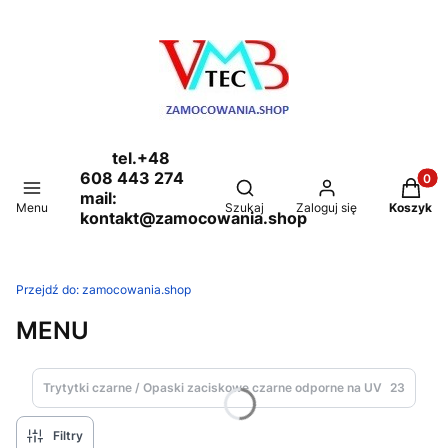
tel.+48
608 443 274
Produkt
Otwórz wyszukiwarkę
mail:
Menu
Szukaj
Zaloguj się
Koszyk
kontakt@zamocowania.shop
Przejdź do:
zamocowania.shop
MENU
Trytytki czarne / Opaski zaciskowe czarne odporne na UV
23
Filtry