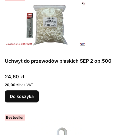
Uchwyt do przewodów płaskich SEP 2 op.500
Cena
24,60 zł
Cena
20,00 zł
bez VAT
Do koszyka
Bestseller