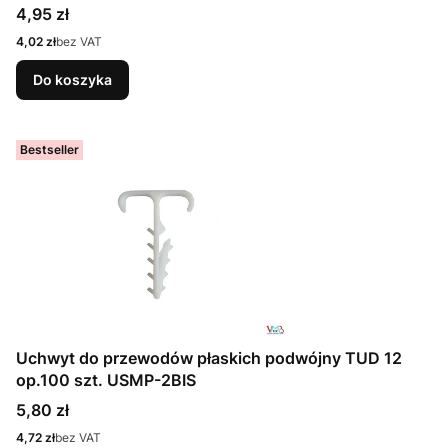
Cena
4,95 zł
Cena
4,02 zł
bez VAT
Do koszyka
Bestseller
Uchwyt do przewodów płaskich podwójny TUD 12
op.100 szt. USMP-2BIS
Cena
5,80 zł
Cena
4,72 zł
bez VAT