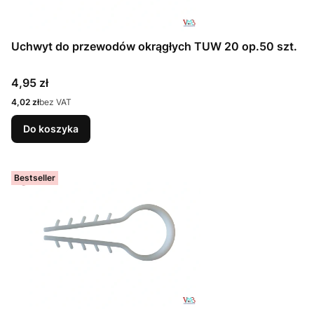
Uchwyt do przewodów okrągłych TUW 20 op.50 szt.
Cena
4,95 zł
Cena
4,02 zł
bez VAT
Do koszyka
Bestseller