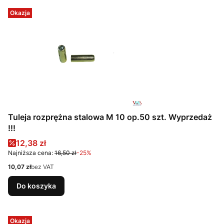
Okazja
Tuleja rozprężna stalowa M 10 op.50 szt. Wyprzedaż
!!!
Cena promocyjna
12,38 zł
Najniższa cena:
16,50 zł
-25%
Cena
10,07 zł
bez VAT
Do koszyka
Okazja