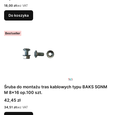
Cena
18,00 zł
bez VAT
Do koszyka
Bestseller
Śruba do montażu tras kablowych typu BAKS SGNM
M 8x16 op.100 szt.
Cena
42,45 zł
Cena
34,51 zł
bez VAT