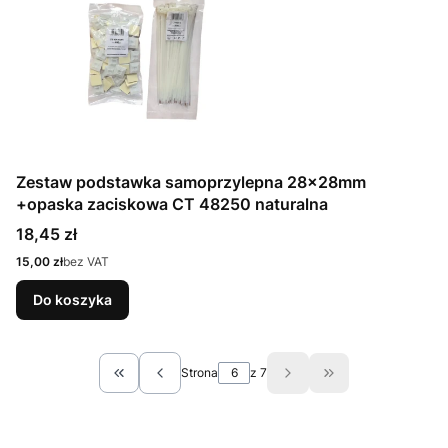
Zestaw podstawka samoprzylepna 28x28mm
+opaska zaciskowa CT 48250 naturalna
Cena
18,45 zł
Cena
15,00 zł
bez VAT
Do koszyka
Strona
z 7
Wróć do pierwszej strony z produktami
Przejdź do ostatn