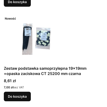
Do koszyka
Nowość
Zestaw podstawka samoprzylepna 19x19mm
+opaska zaciskowa CT 25200 mm czarna
Cena
8,61 zł
Cena
7,00 zł
bez VAT
Do koszyka