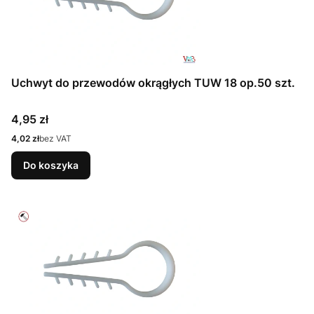
Uchwyt do przewodów okrągłych TUW 18 op.50 szt.
Cena
4,95 zł
Cena
4,02 zł
bez VAT
Do koszyka