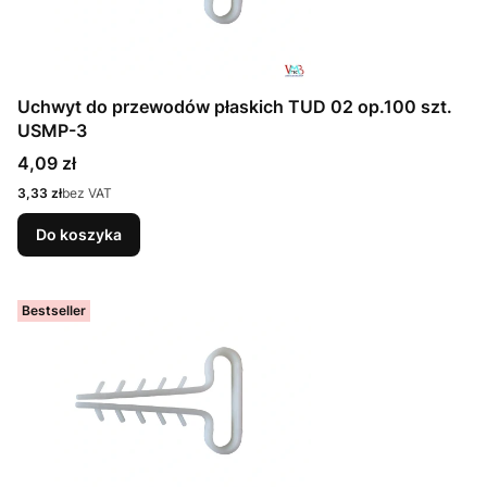
Uchwyt do przewodów płaskich TUD 02 op.100 szt.
USMP-3
Cena
4,09 zł
Cena
3,33 zł
bez VAT
Do koszyka
Bestseller