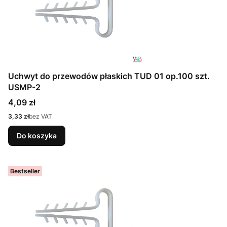
Uchwyt do przewodów płaskich TUD 01 op.100 szt.
USMP-2
Cena
4,09 zł
Cena
3,33 zł
bez VAT
Do koszyka
Bestseller